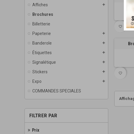
Affiches
add
Brochures
Billetterie
favorite_border
Papeterie
add
Banderole
add
Br
Étiquettes
add
Signalétique
add
Stickers
add
favorite_border
Expo
add
COMMANDES SPECIALES
Affichag
FILTRER PAR
Prix