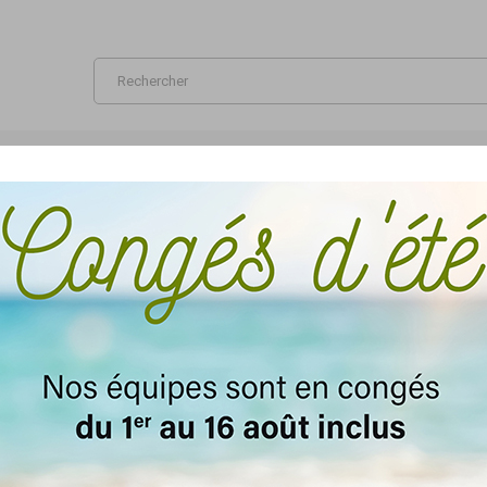
ICHES
BROCHURES
BILLETTERIE
PAPETERIE
SIGNALÉTIQUE
HURES
uits.
Trier par :
Pertinence
Brochures format A4
Brochures format A5