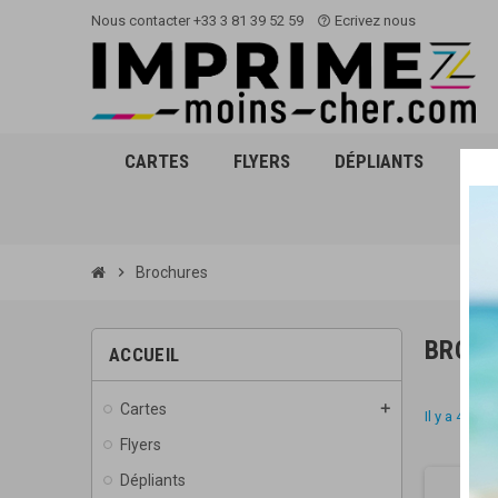
Nous contacter +33 3 81 39 52 59
Ecrivez nous
help_outline
CARTES
FLYERS
DÉPLIANTS
AFF
chevron_right
Brochures
BROC
ACCUEIL
Cartes
add
Il y a 4 prod
Flyers
Dépliants