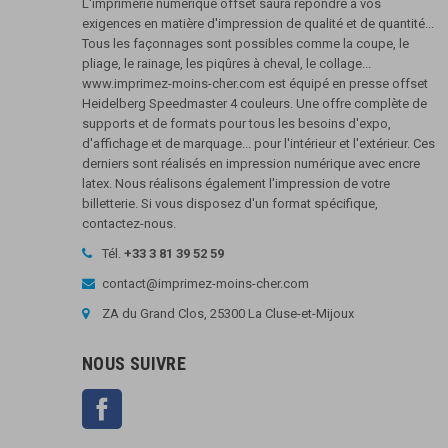
L'imprimerie numérique offset saura répondre à vos
exigences en matière d'impression de qualité et de quantité...
Tous les façonnages sont possibles comme la coupe, le
pliage, le rainage, les piqûres à cheval, le collage...
www.imprimez-moins-cher.com est équipé en presse offset
Heidelberg Speedmaster 4 couleurs. Une offre complète de
supports et de formats pour tous les besoins d'expo,
d'affichage et de marquage... pour l'intérieur et l'extérieur. Ces
derniers sont réalisés en impression numérique avec encre
latex. Nous réalisons également l'impression de votre
billetterie. Si vous disposez d'un format spécifique,
contactez-nous.
Tél.
+33 3 81 39 52 59
contact@imprimez-moins-cher.com
ZA du Grand Clos, 25300 La Cluse-et-Mijoux
NOUS SUIVRE
Facebook