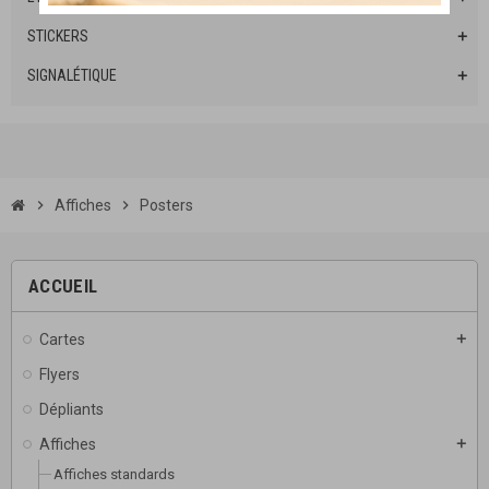
STICKERS
add
SIGNALÉTIQUE
add
chevron_right
Affiches
chevron_right
Posters
ACCUEIL
Cartes
add
Flyers
Dépliants
Affiches
add
Affiches standards