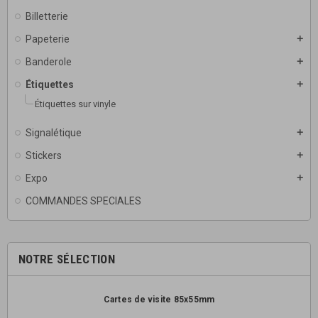
Billetterie
Papeterie
add
Banderole
add
Étiquettes
add
Étiquettes sur vinyle
Signalétique
add
Stickers
add
Expo
add
COMMANDES SPECIALES
NOTRE SÉLECTION
Cartes de visite 85x55mm