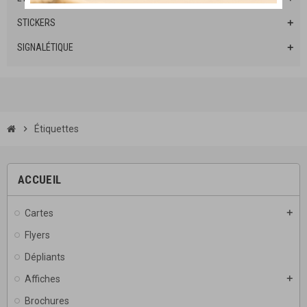
STICKERS
add
SIGNALÉTIQUE
add
chevron_right
Étiquettes
ACCUEIL
Cartes
add
Flyers
Dépliants
Affiches
add
Brochures