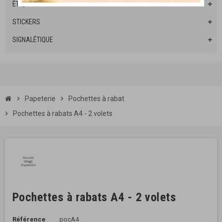
ÉTIQUETTES
add
STICKERS
add
SIGNALÉTIQUE
add
chevron_right
Papeterie
chevron_right
Pochettes à rabat
chevron_right
Pochettes à rabats A4 - 2 volets
Pochettes à rabats A4 - 2 volets
Référence
pocA4