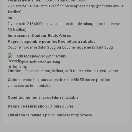
Format livré à plat :
480x345mm ouvert pour
2 volets de 215x305mm avec finition simple rainage (pochette env 10
feuilles)
ou
2 volets de 215x300mm avec finition double rainage (pochette env
30 feuilles)
Impression : Couleur Recto-Verso
Papier disponible pour les Pochettes à rabats :
Couché moderne Satin 350g ou Couché moderne brillant 350g
Agissons pour l'environnement !
Recyclé satin blanc de 350g
Finition
:
Pelliculage mat, brillant, soft touch recto ou recto-verso.
Option :
encoche pour cartes de visite 85x55mm en position
verticales ou horizontales
Conditionnement :
sous Film rétractable.
Délais de fabrication : 7
jours ouvrés.
Livraison :
Gratuite 1 point France Métropolitaine.